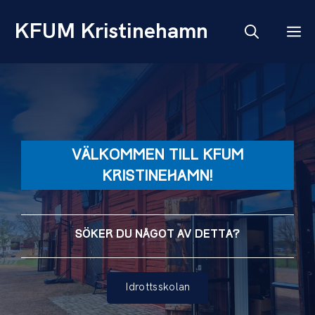
Hoppa
KFUM Kristinehamn
till
M
innehåll
VÄLKOMMEN TILL KFUM
KRISTINEHAMN!
SÖKER DU NÅGOT AV DETTA?
Idrottsskolan